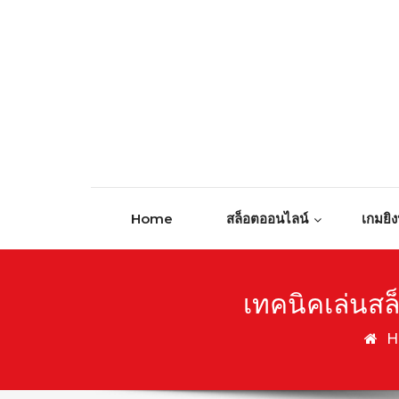
Skip to content
Home
สล็อตออนไลน์
เกมยิ
เทคนิคเล่นสล็
H