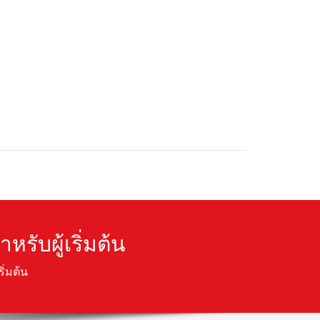
รับผู้เริ่มต้น
ิ่มต้น