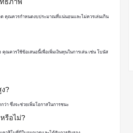
ิทธิภาพ
็อต คุณควรกำหนดงบประมาณที่แน่นอนและไม่ควรเล่นเกิน
ุณควรใช้ข้อเสนอนี้เพื่อเพิ่มเงินทุนในการเล่น เช่น โบนัส
ูง?
มากกว่า ซึ่งจะช่วยเพิ่มโอกาสในการชนะ
หรือไม่?
บคาสิโนที่มีใบอนุญาตและได้รับการรับรอง