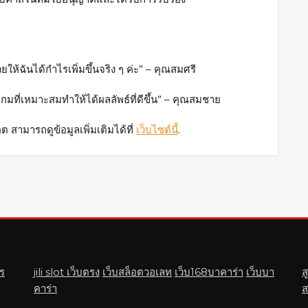
ให้ฉันได้กำไรเพิ่มขึ้นจริง ๆ ค่ะ” – คุณสมศรี
กมที่เหมาะสมทำให้ได้ผลลัพธ์ที่ดีขึ้น” – คุณสมชาย
อต สามารถดูข้อมูลเพิ่มเติมได้ที่
เว็บไซต์นี้
.
ร
jili slot เว็บตรง
เว็บสล็อตวอเลท
เว็บ168บาคาร่า
เว็บบา
ส
คาร่า
ส