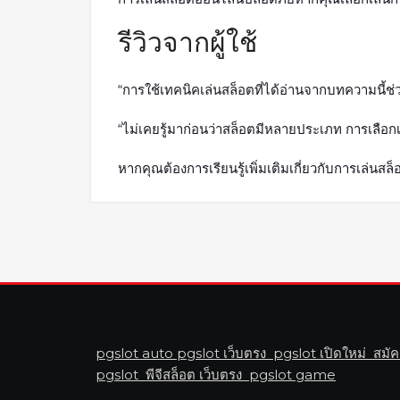
รีวิวจากผู้ใช้
“การใช้เทคนิคเล่นสล็อตที่ได้อ่านจากบทความนี้ช่วย
“ไม่เคยรู้มาก่อนว่าสล็อตมีหลายประเภท การเลือกเ
หากคุณต้องการเรียนรู้เพิ่มเติมเกี่ยวกับการเล่นสล็
pgslot auto
pgslot เว็บตรง
pgslot เปิดใหม่
สมัค
pgslot
พีจีสล็อต เว็บตรง
pgslot game