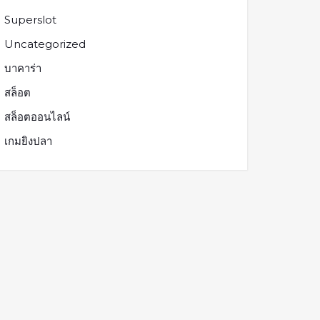
Superslot
Uncategorized
บาคาร่า
สล็อต
สล็อตออนไลน์
เกมยิงปลา