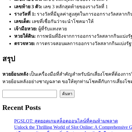
เลขท้าย 3 ตัว:
เลข 3 หลักสุดท้ายของรางวัลที่ 1
รางวัลที่ 1:
รางวัลที่มีมูลค่าสูงสุดในการออกรางวัลสลากกิ
เลขเด็ด:
เลขที่เชื่อกันว่าจะนำโชคมาให้
เจ้ามือหวย:
ผู้ที่รับแทงหวย
หวยใต้ดิน:
การพนันที่อิงจากการออกรางวัลสลากกินแบ่งร
ตรวจหวย:
การตรวจสอบผลการออกรางวัลสลากกินแบ่งรั
สรุป
หวยย้อนหลัง
เป็นเครื่องมือที่สำคัญสำหรับนักเสี่ยงโชคที่ต้องกา
หวยย้อนหลังอย่างชาญฉลาด ขอให้ทุกท่านโชคดีกับการเสี่ยงโช
ค้นหา
ค้นหา
Recent Posts
PGSLOT: สุดยอดเกมสล็อตออนไลน์ที่คุณห้ามพลาด
Unlock the Thrilling World of Slot Online: A Comprehensive 