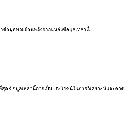
นหาข้อมูลหวยย้อนหลังจากแหล่งข้อมูลเหล่านี้:
อยที่สุด ข้อมูลเหล่านี้อาจเป็นประโยชน์ในการวิเคราะห์และคาด