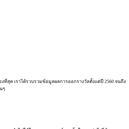
องที่สุด เราได้รวบรวมข้อมูลผลการออกรางวัลตั้งแต่ปี 2560 จนถึง
่นๆ