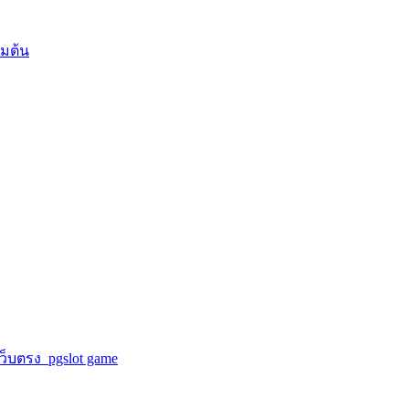
่มต้น
 เว็บตรง
pgslot game