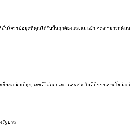
อให้มั่นใจว่าข้อมูลที่คุณได้รับนั้นถูกต้องและแม่นยำ คุณสามารถค้
ี่ออกบ่อยที่สุด, เลขที่ไม่ออกเลย, และช่วงวันที่ที่ออกเลขเบิ้ลบ่
งรัฐบาล