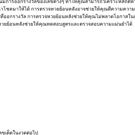
โน้มการออกรางวัลของเลขต่างๆ ทำให้คุณสามารถวิเคราะห์สถิต
โชคมาให้ได้ การตรวจหวยย้อนหลังอาจช่วยให้คุณตีความความฝันแ
ที่ออกรางวัล การตรวจหวยย้อนหลังช่วยให้คุณไม่พลาดโอกาสในก
หวยย้อนหลังช่วยให้คุณทดสอบสูตรและตรวจสอบความแม่นยำได้
ลขเด็ดในงวดต่อไป