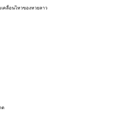
วามเคลื่อนไหวของหวยลาว
าต