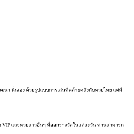
ฒนา นั่นเอง ด้วยรูปแบบการเล่นที่คล้ายคลึงกับหวยไทย แต่มี
ลาว VIP และหวยลาวอื่นๆ ที่ออกรางวัลในแต่ละวัน ท่านสามารถ