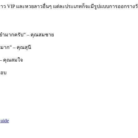
ว VIP และหวยลาวอื่นๆ แต่ละประเภทก็จะมีรูปแบบการออกรางวัล
นยำมากครับ” – คุณสมชาย
ีมาก” – คุณสุนี
 – คุณสมใจ
ชอบ
Guide