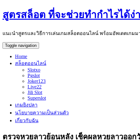
Skip
สูตรสล็อต ที่จะช่วยทำกำไรได้ง่
to
content
แนะนำสูตรและวิธีการเล่นเกมสล็อตออนไลน์ พร้อมอัพเดตเกมมาใหม
Toggle navigation
Home
สล็อตออนไลน์
Slotxo
Pgslot
Joker123
Live22
Jili Slot
Superslot
เกมยิงปลา
นโยบายความเป็นส่วนตัว
เกี่ยวกับฉัน
ตรวจหวยลาวย้อนหลัง เช็คผลหวยลาวออกวันน