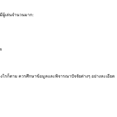
มีผู้เล่นจำนวนมาก:
ด
างไรก็ตาม ควรศึกษาข้อมูลและพิจารณาปัจจัยต่างๆ อย่างละเอียด