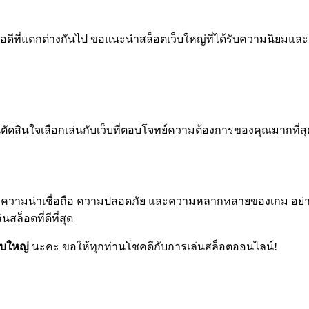
ข้อดีที่แตกต่างกันไป ขอแนะนำสล็อตเว็บใหญ่ที่ได้รับความนิยมและ
อนตัดสินใจเลือกเล่นกับเว็บที่ตอบโจทย์ความต้องการของคุณมากที่สุ
้องการความน่าเชื่อถือ ความปลอดภัย และความหลากหลายของเกม อย่
สล็อตที่ดีที่สุด
็บใหญ่
นะคะ ขอให้ทุกท่านโชคดีกับการเล่นสล็อตออนไลน์!