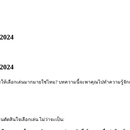
 2024
 2024
ีเกมให้เลือกเล่นมากมายใช่ไหม? บทความนี้จะพาคุณไปทำความรู้จักก
นตัดสินใจเลือกเล่น ไม่ว่าจะเป็น: