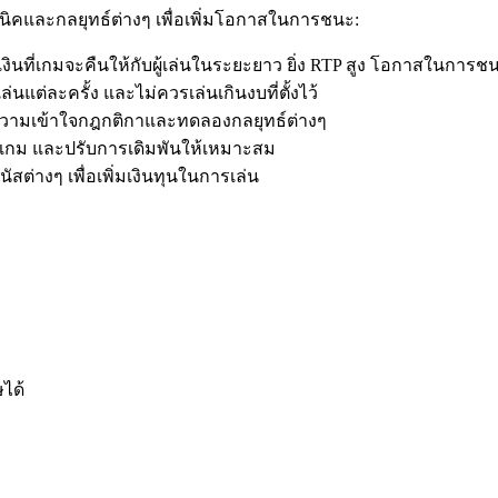
คนิคและกลยุทธ์ต่างๆ เพื่อเพิ่มโอกาสในการชนะ:
เงินที่เกมจะคืนให้กับผู้เล่นในระยะยาว ยิ่ง RTP สูง โอกาสในการชนะ
่ละครั้ง และไม่ควรเล่นเกินงบที่ตั้งไว้
ความเข้าใจกฎกติกาและทดลองกลยุทธ์ต่างๆ
เกม และปรับการเดิมพันให้เหมาะสม
สต่างๆ เพื่อเพิ่มเงินทุนในการเล่น
ษได้