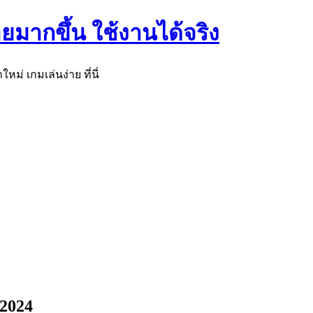
ายมากขึ้น ใช้งานได้จริง
่ เกมเล่นง่าย ที่นี่
 2024