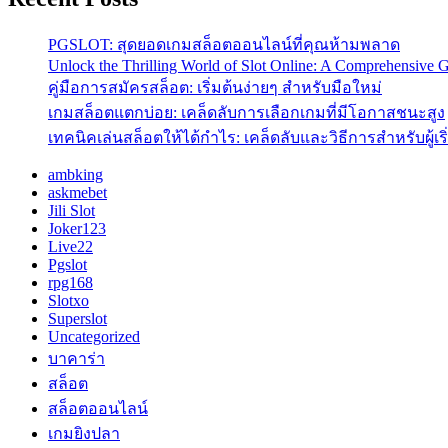
PGSLOT: สุดยอดเกมสล็อตออนไลน์ที่คุณห้ามพลาด
Unlock the Thrilling World of Slot Online: A Comprehensive 
คู่มือการสมัครสล็อต: เริ่มต้นง่ายๆ สำหรับมือใหม่
เกมสล็อตแตกบ่อย: เคล็ดลับการเลือกเกมที่มีโอกาสชนะสูง
เทคนิคเล่นสล็อตให้ได้กำไร: เคล็ดลับและวิธีการสำหรับผู้เริ
ambking
askmebet
Jili Slot
Joker123
Live22
Pgslot
rpg168
Slotxo
Superslot
Uncategorized
บาคาร่า
สล็อต
สล็อตออนไลน์
เกมยิงปลา