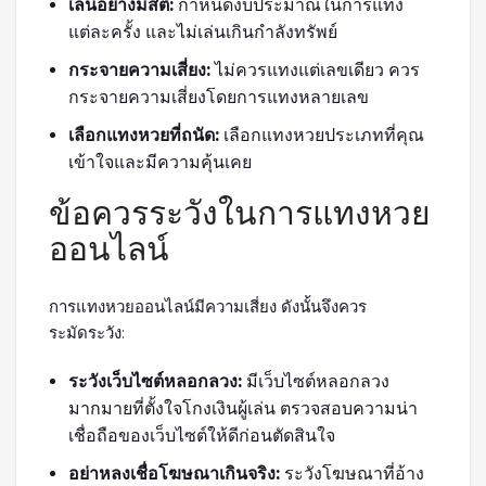
เล่นอย่างมีสติ:
กำหนดงบประมาณในการแทง
แต่ละครั้ง และไม่เล่นเกินกำลังทรัพย์
กระจายความเสี่ยง:
ไม่ควรแทงแต่เลขเดียว ควร
กระจายความเสี่ยงโดยการแทงหลายเลข
เลือกแทงหวยที่ถนัด:
เลือกแทงหวยประเภทที่คุณ
เข้าใจและมีความคุ้นเคย
ข้อควรระวังในการแทงหวย
ออนไลน์
การแทงหวยออนไลน์มีความเสี่ยง ดังนั้นจึงควร
ระมัดระวัง:
ระวังเว็บไซต์หลอกลวง:
มีเว็บไซต์หลอกลวง
มากมายที่ตั้งใจโกงเงินผู้เล่น ตรวจสอบความน่า
เชื่อถือของเว็บไซต์ให้ดีก่อนตัดสินใจ
อย่าหลงเชื่อโฆษณาเกินจริง:
ระวังโฆษณาที่อ้าง