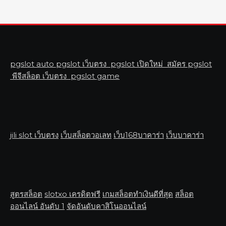
pgslot auto
pgslot เว็บตรง
pgslot เปิดใหม่
สมัคร pgslot
พีจีสล็อต เว็บตรง
pgslot game
jili slot เว็บตรง
เว็บสล็อตวอเลท
เว็บ168บาคาร่า
เว็บบาคาร่า
สูตรสล็อต
slotxo เครดิตฟรี
เกมสล็อตทำเงินดีที่สุด
สล็อต
ออนไลน์ อันดับ 1
จัดอันดับคาสิโนออนไลน์