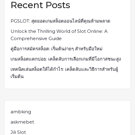
Recent Posts
PGSLOT: สุดยอดเกมสล็อตออนไลน์ที่คุณห้ามพลาด
Unlock the Thrilling World of Slot Online: A
Comprehensive Guide
คู่มือการสมัครสล็อต: เริ่มต้นง่ายๆ สำหรับมือใหม่
เกมสล็อตแตกบ่อย: เคล็ดลับการเลือกเกมที่มีโอกาสชนะสูง
เทคนิคเล่นสล็อตให้ได้กำไร: เคล็ดลับและวิธีการสำหรับผู้
เริ่มต้น
ambking
askmebet
Jili Slot