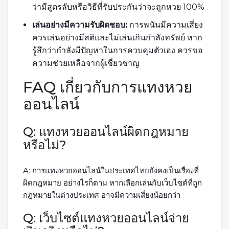
ว่ามีสูตรลับหรือวิธีที่รับประกันว่าจะถูกหวย 100%
เล่นอย่างมีความรับผิดชอบ:
การพนันมีความเสี่ยง
ควรเล่นอย่างมีสติและไม่เล่นเกินกำลังทรัพย์ หาก
รู้สึกว่ากำลังมีปัญหาในการควบคุมตัวเอง ควรขอ
ความช่วยเหลือจากผู้เชี่ยวชาญ
FAQ เกี่ยวกับการแทงหวย
ออนไลน์
Q: แทงหวยออนไลน์ผิดกฎหมาย
หรือไม่?
A: การแทงหวยออนไลน์ในประเทศไทยยังคงเป็นเรื่องที่
ผิดกฎหมาย อย่างไรก็ตาม หากเลือกเล่นกับเว็บไซต์ที่ถูก
กฎหมายในต่างประเทศ อาจมีความเสี่ยงน้อยกว่า
Q: เว็บไซต์แทงหวยออนไลน์จ่าย