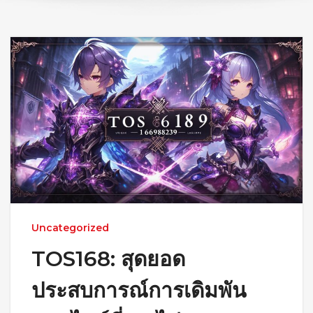
Uncategorized
TOS168: สุดยอด
ประสบการณ์การเดิมพัน