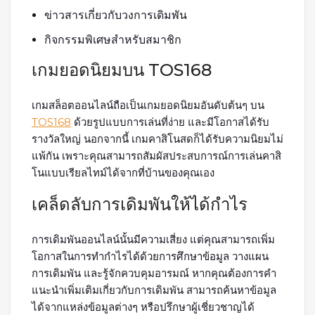
ข่าวสารเกี่ยวกับวงการเดิมพัน
กิจกรรมพิเศษสำหรับสมาชิก
เกมยอดนิยมบน TOS168
เกมสล็อตออนไลน์ถือเป็นเกมยอดนิยมอันดับต้นๆ บน
TOS168
ด้วยรูปแบบการเล่นที่ง่าย และมีโอกาสได้รับ
รางวัลใหญ่ นอกจากนี้ เกมคาสิโนสดก็ได้รับความนิยมไม่
แพ้กัน เพราะคุณสามารถสัมผัสประสบการณ์การเล่นคาสิ
โนแบบเรียลไทม์ได้จากที่บ้านของคุณเอง
เคล็ดลับการเดิมพันให้ได้กำไร
การเดิมพันออนไลน์นั้นมีความเสี่ยง แต่คุณสามารถเพิ่ม
โอกาสในการทำกำไรได้ด้วยการศึกษาข้อมูล วางแผน
การเดิมพัน และรู้จักควบคุมอารมณ์ หากคุณต้องการคำ
แนะนำเพิ่มเติมเกี่ยวกับการเดิมพัน สามารถค้นหาข้อมูล
ได้จากแหล่งข้อมูลต่างๆ หรือปรึกษาผู้เชี่ยวชาญได้