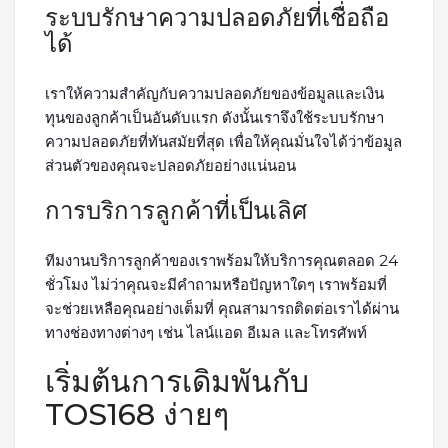
ระบบรักษาความปลอดภัยที่เชื่อถือ
ได้
เราให้ความสำคัญกับความปลอดภัยของข้อมูลและเงิน
ทุนของลูกค้าเป็นอันดับแรก ดังนั้นเราจึงใช้ระบบรักษา
ความปลอดภัยที่ทันสมัยที่สุด เพื่อให้คุณมั่นใจได้ว่าข้อมูล
ส่วนตัวของคุณจะปลอดภัยอย่างแน่นอน
การบริการลูกค้าที่เป็นเลิศ
ทีมงานบริการลูกค้าของเราพร้อมให้บริการคุณตลอด 24
ชั่วโมง ไม่ว่าคุณจะมีคำถามหรือปัญหาใดๆ เราพร้อมที่
จะช่วยเหลือคุณอย่างเต็มที่ คุณสามารถติดต่อเราได้ผ่าน
ทางช่องทางต่างๆ เช่น ไลน์แอด อีเมล และโทรศัพท์
เริ่มต้นการเดิมพันกับ
TOS168 ง่ายๆ