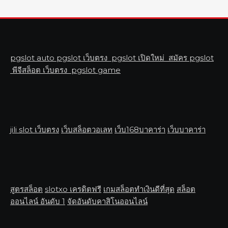
pgslot auto
pgslot เว็บตรง
pgslot เปิดใหม่
สมัคร pgslot
พีจีสล็อต เว็บตรง
pgslot game
jili slot เว็บตรง
เว็บสล็อตวอเลท
เว็บ168บาคาร่า
เว็บบาคาร่า
สูตรสล็อต
slotxo เครดิตฟรี
เกมสล็อตทำเงินดีที่สุด
สล็อต
ออนไลน์ อันดับ 1
จัดอันดับคาสิโนออนไลน์