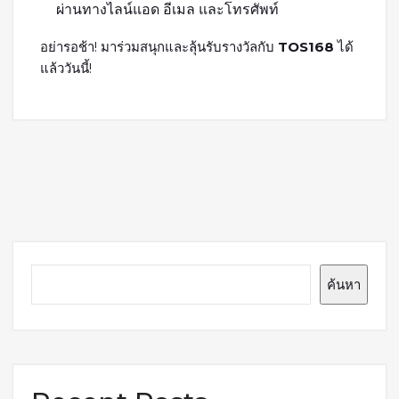
ผ่านทางไลน์แอด อีเมล และโทรศัพท์
อย่ารอช้า! มาร่วมสนุกและลุ้นรับรางวัลกับ
TOS168
ได้
แล้ววันนี้!
ค้นหา
ค้นหา