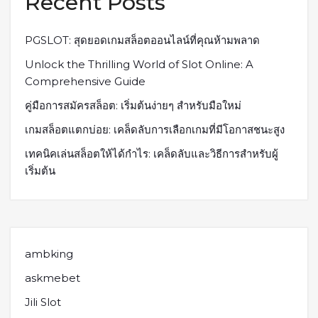
Recent Posts
PGSLOT: สุดยอดเกมสล็อตออนไลน์ที่คุณห้ามพลาด
Unlock the Thrilling World of Slot Online: A
Comprehensive Guide
คู่มือการสมัครสล็อต: เริ่มต้นง่ายๆ สำหรับมือใหม่
เกมสล็อตแตกบ่อย: เคล็ดลับการเลือกเกมที่มีโอกาสชนะสูง
เทคนิคเล่นสล็อตให้ได้กำไร: เคล็ดลับและวิธีการสำหรับผู้
เริ่มต้น
ambking
askmebet
Jili Slot