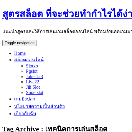
Skip
สูตรสล็อต ที่จะช่วยทำกำไรได้ง่
to
content
แนะนำสูตรและวิธีการเล่นเกมสล็อตออนไลน์ พร้อมอัพเดตเกมมาใหม
Toggle navigation
Home
สล็อตออนไลน์
Slotxo
Pgslot
Joker123
Live22
Jili Slot
Superslot
เกมยิงปลา
นโยบายความเป็นส่วนตัว
เกี่ยวกับฉัน
Tag Archive : เทคนิคการเล่นสล็อต