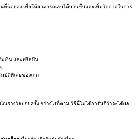
ี่น้อยลง เพื่อให้สามารถเล่นได้นานขึ้นและเพิ่มโอกาสในการ
ิมเงิน และฟรีสปิน
ล
สมบัติพิเศษของเกม
นรางวัลบ่อยครั้ง อย่างไรก็ตาม วิธีนี้ไม่ได้การันตีว่าจะได้ผล