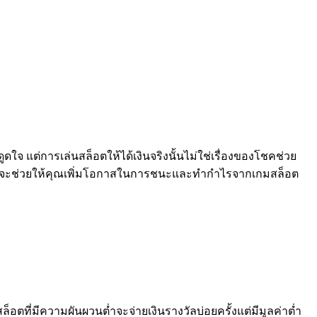
แต่การเล่นสล็อตให้ได้เงินจริงนั้นไม่ใช่เรื่องของโชคช่วย
์ที่จะช่วยให้คุณเพิ่มโอกาสในการชนะและทำกำไรจากเกมสล็อต
็อตที่มีความผันผวนต่ำจะจ่ายเงินรางวัลบ่อยครั้งแต่มีมูลค่าต่ำ