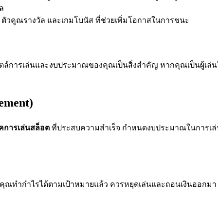
ล
ิน ตัวคูณรางวัล และเกมโบนัส ที่ช่วยเพิ่มโอกาสในการชนะ
ไตล์การเล่นและงบประมาณของคุณเป็นสิ่งสำคัญ หากคุณเป็นผู้เล่
gement)
คการเล่นสล็อต
ที่ประสบความสำเร็จ กำหนดงบประมาณในการเล่นแต
ำกำไรได้ตามเป้าหมายแล้ว ควรหยุดเล่นและถอนเงินออกมา หากคุ