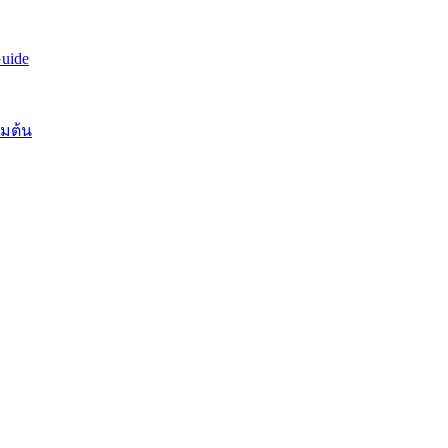
Guide
่มต้น