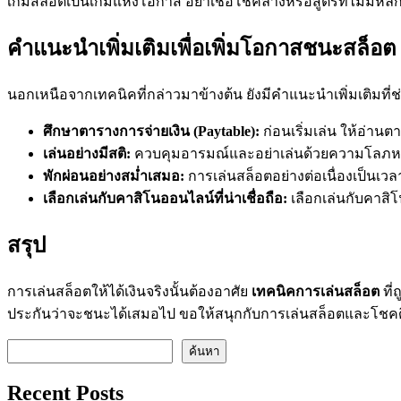
เกมสล็อตเป็นเกมแห่งโอกาส อย่าเชื่อโชคลางหรือสูตรที่ไม่มีหล
คำแนะนำเพิ่มเติมเพื่อเพิ่มโอกาสชนะสล็อต
นอกเหนือจากเทคนิคที่กล่าวมาข้างต้น ยังมีคำแนะนำเพิ่มเติมที่
ศึกษาตารางการจ่ายเงิน (Paytable):
ก่อนเริ่มเล่น ให้อ่าน
เล่นอย่างมีสติ:
ควบคุมอารมณ์และอย่าเล่นด้วยความโลภ
พักผ่อนอย่างสม่ำเสมอ:
การเล่นสล็อตอย่างต่อเนื่องเป็นเว
เลือกเล่นกับคาสิโนออนไลน์ที่น่าเชื่อถือ:
เลือกเล่นกับคาสิ
สรุป
การเล่นสล็อตให้ได้เงินจริงนั้นต้องอาศัย
เทคนิคการเล่นสล็อต
ที่
ประกันว่าจะชนะได้เสมอไป ขอให้สนุกกับการเล่นสล็อตและโชคด
ค้นหา
ค้นหา
Recent Posts