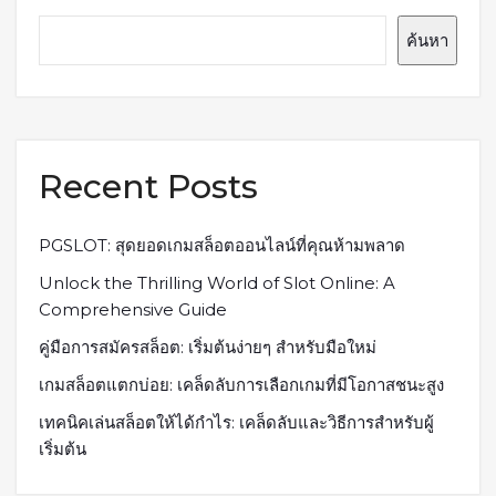
ค้นหา
ค้นหา
Recent Posts
PGSLOT: สุดยอดเกมสล็อตออนไลน์ที่คุณห้ามพลาด
Unlock the Thrilling World of Slot Online: A
Comprehensive Guide
คู่มือการสมัครสล็อต: เริ่มต้นง่ายๆ สำหรับมือใหม่
เกมสล็อตแตกบ่อย: เคล็ดลับการเลือกเกมที่มีโอกาสชนะสูง
เทคนิคเล่นสล็อตให้ได้กำไร: เคล็ดลับและวิธีการสำหรับผู้
เริ่มต้น