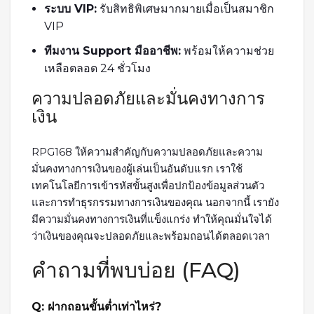
ระบบ VIP:
รับสิทธิพิเศษมากมายเมื่อเป็นสมาชิก
VIP
ทีมงาน Support มืออาชีพ:
พร้อมให้ความช่วย
เหลือตลอด 24 ชั่วโมง
ความปลอดภัยและมั่นคงทางการ
เงิน
RPG168 ให้ความสำคัญกับความปลอดภัยและความ
มั่นคงทางการเงินของผู้เล่นเป็นอันดับแรก เราใช้
เทคโนโลยีการเข้ารหัสขั้นสูงเพื่อปกป้องข้อมูลส่วนตัว
และการทำธุรกรรมทางการเงินของคุณ นอกจากนี้ เรายัง
มีความมั่นคงทางการเงินที่แข็งแกร่ง ทำให้คุณมั่นใจได้
ว่าเงินของคุณจะปลอดภัยและพร้อมถอนได้ตลอดเวลา
คำถามที่พบบ่อย (FAQ)
Q: ฝากถอนขั้นต่ำเท่าไหร่?