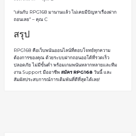
“เล่นกับ RPG168 มานานแล้ว ไม่เคยมีปัญหาเรื่องฝาก
ถอนเลย” – คุณ C
สรุป
RPG168 คือเว็บพนันออนไลน์ที่ตอบโจทย์ทุกความ
ต้องการของคุณ ด้วยระบบฝากถอนออโต้ที่รวดเร็ว
ปลอดภัย ไม่มีขั้นต่ำ พร้อมเกมพนันหลากหลายและทีม
งาน Support มืออาชีพ
สมัคร RPG168
วันนี้ และ
สัมผัสประสบการณ์การเดิมพันที่ดีที่สุดได้เลย!