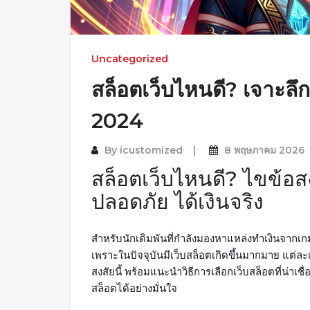
Uncategorized
สล็อตเว็บไหนดี? เจาะลึก
2024
By
icustomized
8 พฤษภาคม 2026
สล็อตเว็บไหนดี? ไขข้อสง
ปลอดภัย ได้เงินจริง
สำหรับนักเดิมพันที่กำลังมองหาแหล่งทำเงินจากเ
เพราะในปัจจุบันมีเว็บสล็อตเกิดขึ้นมากมาย แต่ละ
สงสัยนี้ พร้อมแนะนำวิธีการเลือกเว็บสล็อตที่น่าเชื
สล็อตได้อย่างมั่นใจ