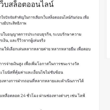
เว็บสล็อตออนไลน์
จปัจจัยสำคัญในการเลือกเว็บสล็อตออนไลน์กันก่อน เพื่อ
างมีประสิทธิภาพ
บใบอนุญาตการประกอบธุรกิจ, ระบบรักษาความ
ิน, และรีวิวจากผู้เล่นจริง
ีเกมให้เลือกเล่นหลากหลายค่าย หลากหลายธีม เพื่อตอบ
ราการจ่ายเงินสูง เพื่อเพิ่มโอกาสในการชนะรางวัล
บนัสที่คุ้มค่าและเงื่อนไขไม่ซับซ้อน
่องทางการฝากถอนที่หลากหลายและดำเนินการได้
หลือตลอด 24 ชั่วโมง ผ่านช่องทางต่างๆ เช่น ไลฟ์