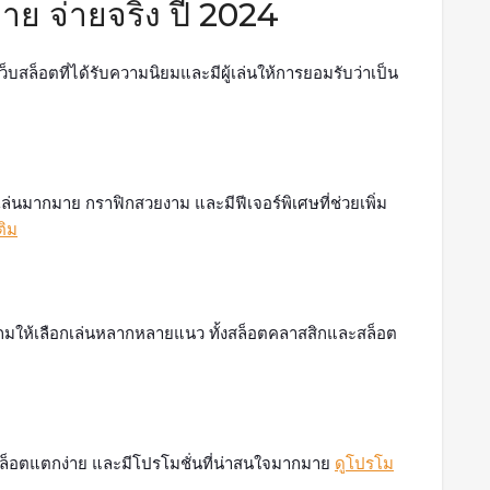
่าย จ่ายจริง ปี 2024
ว็บสล็อตที่ได้รับความนิยมและมีผู้เล่นให้การยอมรับว่าเป็น
เล่นมากมาย กราฟิกสวยงาม และมีฟีเจอร์พิเศษที่ช่วยเพิ่ม
ติม
ีเกมให้เลือกเล่นหลากหลายแนว ทั้งสล็อตคลาสสิกและสล็อต
กมสล็อตแตกง่าย และมีโปรโมชั่นที่น่าสนใจมากมาย
ดูโปรโม