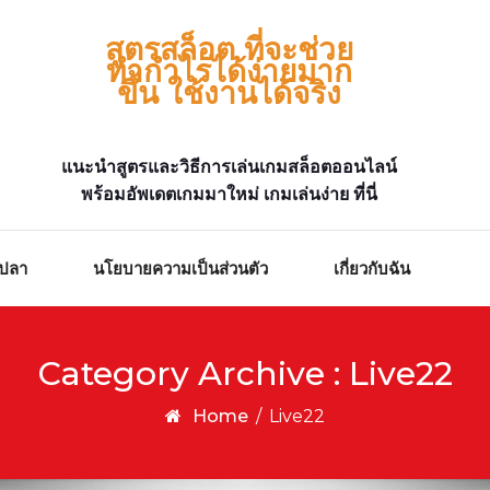
สูตรสล็อต ที่จะช่วย
ทำกำไรได้ง่ายมาก
ขึ้น ใช้งานได้จริง
แนะนำสูตรและวิธีการเล่นเกมสล็อตออนไลน์
พร้อมอัพเดตเกมมาใหม่ เกมเล่นง่าย ที่นี่
งปลา
นโยบายความเป็นส่วนตัว
เกี่ยวกับฉัน
Category Archive : Live22
Home
/
Live22