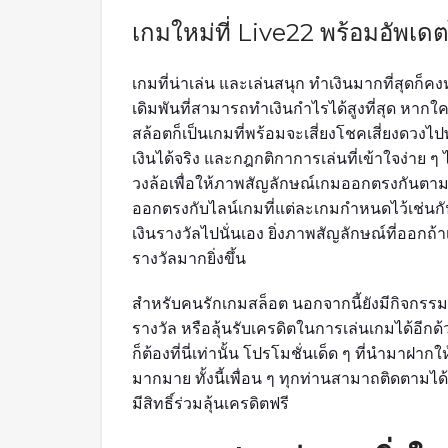
เกมใหม่ที่ Live22
พร้อมอัพเด
เกมที่น่าเล่น และเล่นสนุก ทำเงินมากที่สุดก
เดิมพันที่สามารถทำเงินกำไรได้สูงที่สุด หากใค
สล้อตก็เป็นเกมที่พร้อมจะเสี่ยงโชคเสี่ยงดวงไ
เงินได้จริง และกฎกติกาการเล่นที่เข้าใจง่าย ๆ ไ
วงล้อเพื่อให้ภาพสัญลักษณ์เกมออกตรงกันตา
ออกตรงกับไลน์เกมที่แต่ละเกมกำหนดไว้เช่นกัน 
เงินรางวัลไปนั่นเอง ยิ่งภาพสัญลักษณ์ที่ออกถ้
รางวัลมากยิ่งขึ้น
สำหรับคนรักเกมสล็อต นอกจากนี้ยังมีกิจกรรมให
รางวัล หรือลุ้นรับเครดิตในการเล่นเกมได้อีก
ก็ต้องที่นี่เท่านั้น โปรโมชั่นเด็ด ๆ ที่นำมาฝา
มากมาย ทั้งนี้เพื่อน ๆ ทุกท่านสามาถติดตามได้จ
มีสิทธิ์ร่วมลุ้นเครดิตฟรี