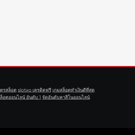
ูตรสล็อต
slotxo เครดิตฟรี
เกมสล็อตทำเงินดีที่สุด
ล็อตออนไลน์ อันดับ 1
จัดอันดับคาสิโนออนไลน์