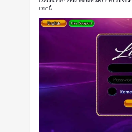
แน่นอนว่าเราเป็นค่ายเกมที่ได้รับการยอมรับจากผ
เวลานี้