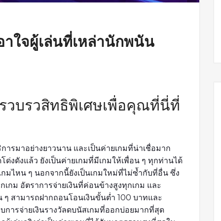
ใจผู้เล่นที่เหล่านักพนัน
วบรวสิทธิพิเศษเพื่อคุณที่นี่ที่
ริการมาอย่างยาวนาน และเป็นค่ายเกมที่น่าเชื่อมาก
่งดังแล้ว ยังเป็นค่ายเกมที่มีเกมให้เพื่อน ๆ ทุกท่านได้
กมไหน ๆ นอกจากนี้ยังเป็นเกมใหม่ที่ไม่ซ้ำกับที่อื่น ซึ่ง
ทุกเกม อัตราการจ่ายเงินที่ค่อนข้างสูงทุกเกม และ
ื่อน ๆ สามารถฝากถอนโอนเงินขั้นต่ำ 100 บาทและ
บการจ่ายเงินรางวัลดบนัสเกมที่ออกบ่อยมากที่สุด