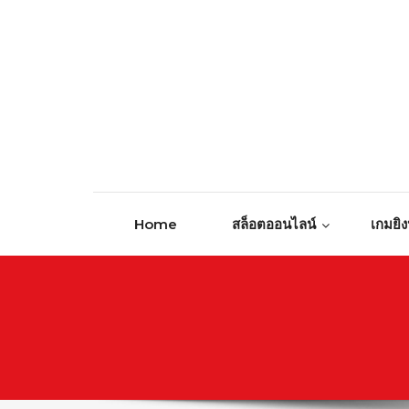
Skip to content
Home
สล็อตออนไลน์
เกมยิ