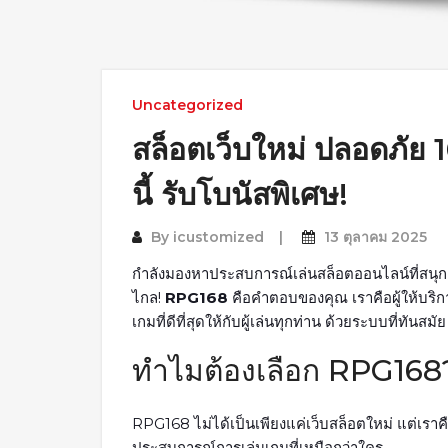
Uncategorized
สล็อตเว็บใหม่ ปลอดภัย
นี้ รับโบนัสพิเศษ!
By
icustomized
13 ตุลาคม 2025
กำลังมองหาประสบการณ์เล่นสล็อตออนไลน์ที่สนุก ป
ไกล!
RPG168
คือคำตอบของคุณ เราคือผู้ให้บริกา
เกมที่ดีที่สุดให้กับผู้เล่นทุกท่าน ด้วยระบบที่ท
ทำไมต้องเลือก RPG168
RPG168 ไม่ได้เป็นเพียงแค่เว็บสล็อตใหม่ แต่เราค
ประสบการณ์การเล่นเกมที่เหนือกว่าใคร