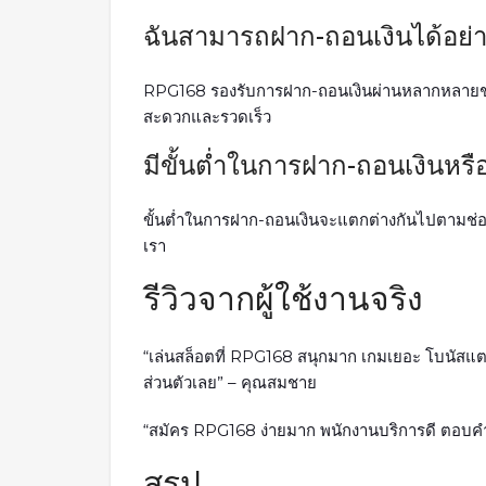
ฉันสามารถฝาก-ถอนเงินได้อย่
RPG168 รองรับการฝาก-ถอนเงินผ่านหลากหลายช่อง
สะดวกและรวดเร็ว
มีขั้นต่ำในการฝาก-ถอนเงินหรื
ขั้นต่ำในการฝาก-ถอนเงินจะแตกต่างกันไปตามช่อง
เรา
รีวิวจากผู้ใช้งานจริง
“เล่นสล็อตที่ RPG168 สนุกมาก เกมเยอะ โบนัสแตกง
ส่วนตัวเลย” – คุณสมชาย
“สมัคร RPG168 ง่ายมาก พนักงานบริการดี ตอบคำถ
สรุป