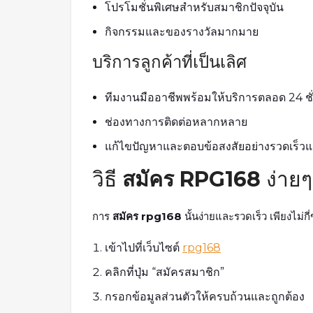
โปรโมชั่นพิเศษสำหรับสมาชิกปัจจุบัน
กิจกรรมและของรางวัลมากมาย
บริการลูกค้าที่เป็นเลิศ
ทีมงานมืออาชีพพร้อมให้บริการตลอด 24 ชั
ช่องทางการติดต่อหลากหลาย
แก้ไขปัญหาและตอบข้อสงสัยอย่างรวดเร็วแ
วิธี
สมัคร RPG168
ง่ายๆ
การ
สมัคร rpg168
นั้นง่ายและรวดเร็ว เพียงไม่กี
เข้าไปที่เว็บไซต์
rpg168
คลิกที่ปุ่ม “สมัครสมาชิก”
กรอกข้อมูลส่วนตัวให้ครบถ้วนและถูกต้อง