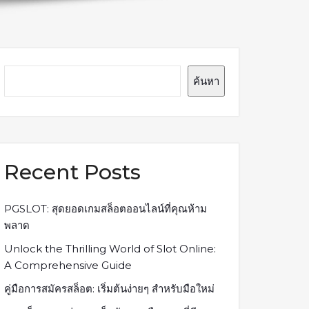
ค้นหา
ค้นหา
Recent Posts
PGSLOT: สุดยอดเกมสล็อตออนไลน์ที่คุณห้าม
พลาด
Unlock the Thrilling World of Slot Online:
A Comprehensive Guide
คู่มือการสมัครสล็อต: เริ่มต้นง่ายๆ สำหรับมือใหม่