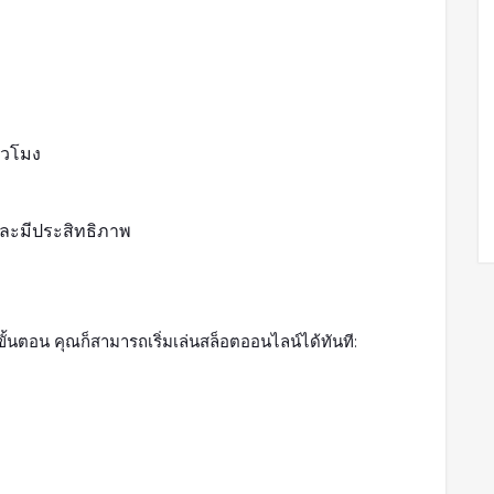
่วโมง
ละมีประสิทธิภาพ
่ขั้นตอน คุณก็สามารถเริ่มเล่นสล็อตออนไลน์ได้ทันที: