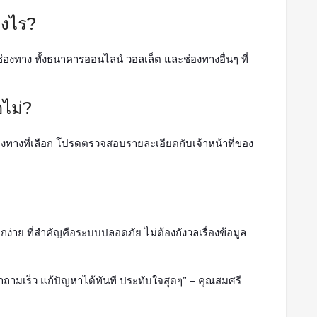
างไร?
ทาง ทั้งธนาคารออนไลน์ วอลเล็ต และช่องทางอื่นๆ ที่
อไม่?
ทางที่เลือก โปรดตรวจสอบรายละเอียดกับเจ้าหน้าที่ของ
่าย ที่สำคัญคือระบบปลอดภัย ไม่ต้องกังวลเรื่องข้อมูล
ามเร็ว แก้ปัญหาได้ทันที ประทับใจสุดๆ” – คุณสมศรี