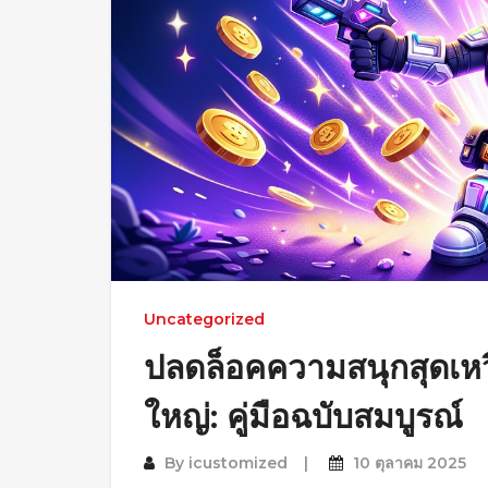
Uncategorized
ปลดล็อคความสนุกสุดเหวี
ใหญ่: คู่มือฉบับสมบูรณ์
By
icustomized
10 ตุลาคม 2025