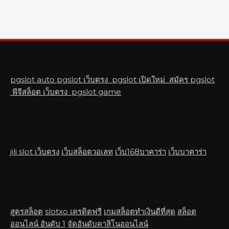
pgslot auto
pgslot เว็บตรง
pgslot เปิดใหม่
สมัคร pgslot
พีจีสล็อต เว็บตรง
pgslot game
jili slot เว็บตรง
เว็บสล็อตวอเลท
เว็บ168บาคาร่า
เว็บบาคาร่า
สูตรสล็อต
slotxo เครดิตฟรี
เกมสล็อตทำเงินดีที่สุด
สล็อต
ออนไลน์ อันดับ 1
จัดอันดับคาสิโนออนไลน์