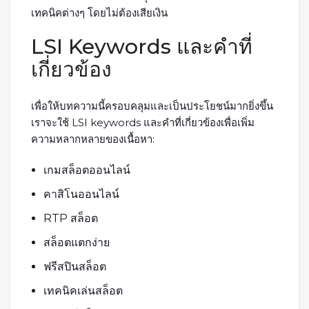
เทคนิคต่างๆ โดยไม่ต้องเสียเงิน
LSI Keywords และคำที่
เกี่ยวข้อง
เพื่อให้บทความนี้ครอบคลุมและเป็นประโยชน์มากยิ่งขึ้น
เราจะใช้ LSI keywords และคำที่เกี่ยวข้องเพื่อเพิ่ม
ความหลากหลายของเนื้อหา:
เกมสล็อตออนไลน์
คาสิโนออนไลน์
RTP สล็อต
สล็อตแตกง่าย
ฟรีสปินสล็อต
เทคนิคเล่นสล็อต