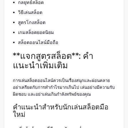
กลยุทธ์สล็อต
วิธีเล่นสล็อต
สูตรโกงสล็อต
เกมสล็อตยอดนิยม
สล็อตออนไลน์มือถือ
**แจกสูตรสล็อต**: คำ
แนะนำเพิ่มเติม
การเล่นสล็อตออนไลน์ควรเป็นเรื่องสนุกและผ่อนคลาย
อย่าเครียดกับการทำกำไรมากเกินไป เล่นอย่างมีความรับ
ผิดชอบ และอย่าเล่นเกินกำลังทรัพย์ของคุณ
คำแนะนำสำหรับนักเล่นสล็อตมือ
ใหม่