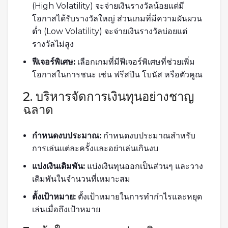
(High Volatility) จะจ่ายเงินรางวัลน้อยแต่มี
โอกาสได้รับรางวัลใหญ่ ส่วนเกมที่มีความผันผวน
ต่ำ (Low Volatility) จะจ่ายเงินรางวัลบ่อยแต่
รางวัลไม่สูง
ฟีเจอร์พิเศษ:
เลือกเกมที่มีฟีเจอร์พิเศษที่ช่วยเพิ่ม
โอกาสในการชนะ เช่น ฟรีสปิน โบนัส หรือตัวคูณ
2. บริหารจัดการเงินทุนอย่างชาญ
ฉลาด
กำหนดงบประมาณ:
กำหนดงบประมาณสำหรับ
การเล่นแต่ละครั้งและอย่าเล่นเกินงบ
แบ่งเงินเดิมพัน:
แบ่งเงินทุนออกเป็นส่วนๆ และวาง
เดิมพันในจำนวนที่เหมาะสม
ตั้งเป้าหมาย:
ตั้งเป้าหมายในการทำกำไรและหยุด
เล่นเมื่อถึงเป้าหมาย