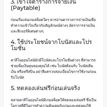
3. เข้าใจตารางการจ่ายเงิน
(Paytable)
ก่อนเริ่มเล่นเกมสล็อตใดๆ ควรอ่านตารางการจ่ายเงินเพื่อ
ทำความเข้าใจเกี่ยวกับสัญลักษณ์ต่างๆ อัตราการจ่ายเงิน
และฟีเจอร์พิเศษต่างๆ
4. ใช้ประโยชน์จากโบนัสและโปร
โมชั่น
คาสิโนออนไลน์มักมีโบนัสและโปรโมชั่นต่างๆ ที่สามารถ
ช่วยเพิ่มเงินทุนของคุณได้ เช่น โบนัสต้อนรับ โบนัสเติม
เงิน หรือฟรีสปิน อย่าลืมตรวจสอบเงื่อนไขการใช้งานก่อน
รับโบนัส
5. ทดลองเล่นฟรีก่อนเล่นจริง
หลายคาสิโนออนไลน์มีเกมสล็อตให้ทดลองเล่นฟรี ซึ่งเป็น
โอกาสที่ดีในการทำความคุ้นเคยกับเกมและทดลองใช้