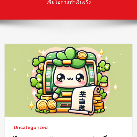
เพิ่มโอกาสทำเงินจริง
Uncategorized