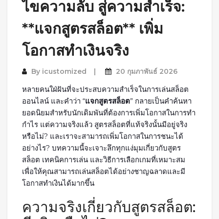
ไขความลับ สู่ความสำเร็จ:
**แจกสูตรสล็อต** เพิ่ม
โอกาสทำเงินจริง
By
icustomized
20 กุมภาพันธ์ 2026
หลายคนใฝ่ฝันที่จะประสบความสำเร็จในการเล่นสล็อต
ออนไลน์ และคำว่า “
แจกสูตรสล็อต
” กลายเป็นคำค้นหา
ยอดนิยมสำหรับนักเดิมพันที่ต้องการเพิ่มโอกาสในการทำ
กำไร แต่ความจริงแล้ว สูตรสล็อตที่แท้จริงนั้นมีอยู่จริง
หรือไม่? และเราจะสามารถเพิ่มโอกาสในการชนะได้
อย่างไร? บทความนี้จะเจาะลึกทุกแง่มุมเกี่ยวกับสูตร
สล็อต เทคนิคการเล่น และวิธีการเลือกเกมที่เหมาะสม
เพื่อให้คุณสามารถเล่นสล็อตได้อย่างชาญฉลาดและมี
โอกาสทำเงินได้มากขึ้น
ความจริงเกี่ยวกับสูตรสล็อต: