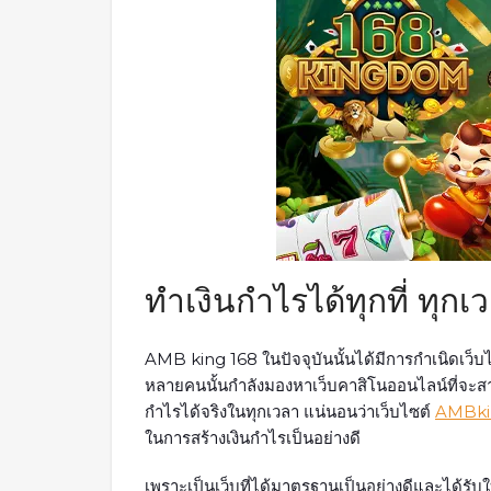
ทำเงินกำไรได้ทุกที่ ทุ
AMB king 168 ในปัจจุบันนั้นได้มีการกำเนิดเว็
หลายคนนั้นกำลังมองหาเว็บคาสิโนออนไลน์ที่จะ
กำไรได้จริงในทุกเวลา แน่นอนว่าเว็บไซต์
AMBki
ในการสร้างเงินกำไรเป็นอย่างดี
เพราะเป็นเว็บที่ได้มาตรฐานเป็นอย่างดีและได้รับ