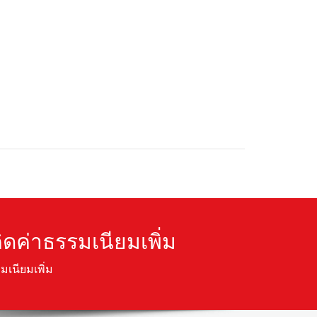
ดค่าธรรมเนียมเพิ่ม
เนียมเพิ่ม