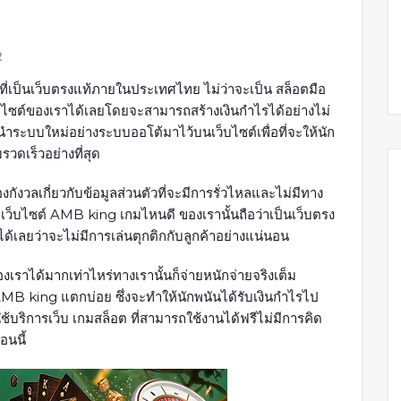
2
ี่เป็นเว็บตรงแท้ภายในประเทศไทย ไม่ว่าจะเป็น สล็อตมือ
็บไซต์ของเราได้เลยโดยจะสามารถสร้างเงินกำไรได้อย่างไม่
ารนำระบบใหม่อย่างระบบออโต้มาไว้บนเว็บไซต์เพื่อที่จะให้นัก
ดเร็วอย่างที่สุด
องกังวลเกี่ยวกับข้อมูลส่วนตัวที่จะมีการรั่วไหลและไม่มีทาง
ว็บไซต์ AMB king เกมไหนดี ของเรานั้นถือว่าเป็นเว็บตรง
้เลยว่าจะไม่มีการเล่นตุกติกกับลูกค้าอย่างแน่นอน
งเราได้มากเท่าไหร่ทางเรานั้นก็จ่ายหนักจ่ายจริงเต็ม
AMB king แตกบ่อย ซึ่งจะทำให้นักพนันได้รับเงินกำไรไป
บริการเว็บ เกมสล็อต ที่สามารถใช้งานได้ฟรีไม่มีการคิด
อนนี้