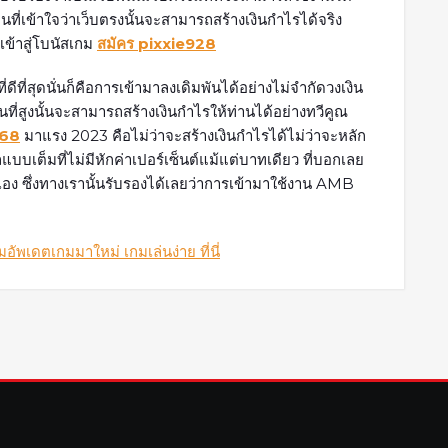
ที่เข้าใจว่าเว็บตรงนั้นจะสามารถสร้างเงินกำไรได้จริง
นเข้าสู่โบนัสเกม
สมัคร pixxie928
ที่สุดนั่นก็คือการเข้ามาลงเดิมพันได้อย่างไม่จำกัดวงเงิน
ี่สูงนั้นจะสามารถสร้างเงินกำไรให้ท่านได้อย่างทวีคูณ
168
มาแรง 2023 คือไม่ว่าจะสร้างเงินกำไรได้ไม่ว่าจะหลัก
แบบเต็มที่ไม่มีหักค่าเปอร์เซ็นต์แม้แต่บาทเดียว ที่บอกเลย
ตนเอง ซึ่งทางเรานั้นรับรองได้เลยว่าการเข้ามาใช้งาน AMB
ัพเดตเกมมาใหม่ เกมเล่นง่าย ที่นี่