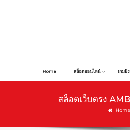
Skip to content
Home
สล็อตออนไลน์
เกมยิ
สล็อตเว็บตรง AMB 
Hom