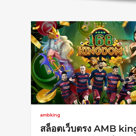
ambking
สล็อตเว็บตรง AMB king