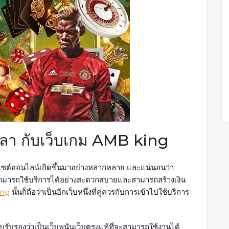
กเวลา กับเว็บเกม AMB king
บไซต์ออนไลน์เกิดขึ้นมาอย่างหลากหลาย และแน่นอนว่า
สามารถใช้บริการได้อย่างสะดวกสบายและสามารถสร้างเงิน
ng
นั้นก็ถือว่าเป็นอีกเว็บหนึ่งที่คู่ควรกับการเข้าไปใช้บริการ
ใบรับรองว่าเป็นเว็บพนันเว็บตรงแท้ที่จะสามารถใช้งานได้