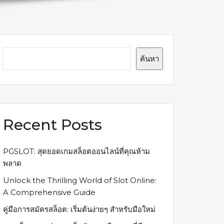
ค้นหา
ค้นหา
Recent Posts
PGSLOT: สุดยอดเกมสล็อตออนไลน์ที่คุณห้าม
พลาด
Unlock the Thrilling World of Slot Online:
A Comprehensive Guide
คู่มือการสมัครสล็อต: เริ่มต้นง่ายๆ สำหรับมือใหม่