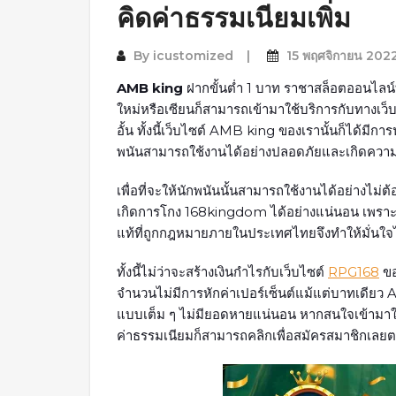
คิดค่าธรรมเนียมเพิ่ม
By
icustomized
15 พฤศจิกายน 202
AMB king
ฝากขั้นต่ำ 1 บาท ราชาสล็อตออนไลน์ท
ใหม่หรือเซียนก็สามารถเข้ามาใช้บริการกับทางเว
อั้น ทั้งนี้เว็บไซต์ AMB king ของเรานั้นก็ได้มีก
พนันสามารถใช้งานได้อย่างปลอดภัยและเกิดความรว
เพื่อที่จะให้นักพนันนั้นสามารถใช้งานได้อย่างไม่ต้
เกิดการโกง 168kingdom ได้อย่างแน่นอน เพราะเ
แท้ที่ถูกกฎหมายภายในประเทศไทยจึงทำให้มั่นใจได
ทั้งนี้ไม่ว่าจะสร้างเงินกำไรกับเว็บไซต์
RPG168
ขอ
จำนวนไม่มีการหักค่าเปอร์เซ็นต์แม้แต่บาทเดียว 
แบบเต็ม ๆ ไม่มียอดหายแน่นอน หากสนใจเข้ามาใช้
ค่าธรรมเนียมก็สามารถคลิกเพื่อสมัครสมาชิกเลยต